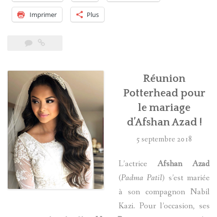
son
Imprimer
Plus
premier
enfant »
Réunion
Potterhead pour
le mariage
d’Afshan Azad !
5 septembre 2018
L’actrice
Afshan Azad
(
Padma Patil
) s’est mariée
à son compagnon Nabil
Kazi. Pour l’occasion, ses