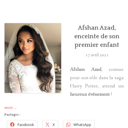
HARRY POTTER
LES ACTEURS
Afshan Azad,
enceinte de son
J.K. ROWLING
premier enfant
PRODUITS DÉRIVÉS
17 avril 2021
A PROPOS
Afshan Azad
, connue
pour son rôle dans la saga
Harry Potter, attend un
heureux événement
!
« Afshan
more
…
Azad,
Partager :
enceinte
Facebook
X
WhatsApp
de