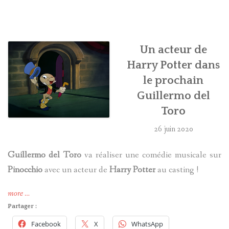
HARRY POTTER
LES ACTEURS
Un acteur de
Harry Potter dans
J.K. ROWLING
le prochain
Guillermo del
PRODUITS DÉRIVÉS
Toro
A PROPOS
26 juin 2020
Guillermo del Toro
va réaliser une comédie musicale sur
Pinocchio
avec un acteur de
Harry Potter
au casting !
« Un
more
…
acteur
Partager :
de
Facebook
X
WhatsApp