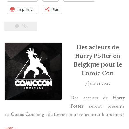
Harry
Potter
Imprimer
Plus
dans
le
prochain
Guillermo
del
Des acteurs de
Toro »
Harry Potter en
Belgique pour le
Comic Con
7 janvier 2020
Des acteurs de
Harry
Potter
seront présents
au
Comic-Con
belge de février pour rencontrer leurs fans !
« Des
more
…