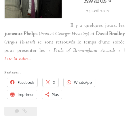
Awards »
24 avril 2017
Il y a quelques jours, les
jumeaux Phelps
(
Fred et Georges Weasley
) et
David Bradley
(
Argus Rusard
) se sont retrouvés le temps d’une soirée
pour présenter les «
Pride of Birmingham Awards
» !
Lire la suite…
Partager :
Facebook
X
WhatsApp
Imprimer
Plus