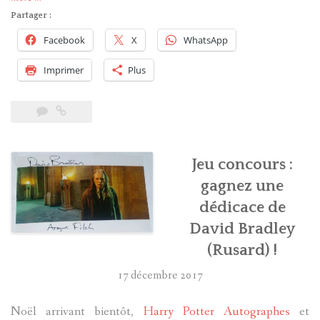
acteurs
Partager :
de
Facebook
X
WhatsApp
Harry
Potter
Imprimer
Plus
en
Belgique
pour
le
Comic
Jeu concours :
Con »
gagnez une
dédicace de
David Bradley
(Rusard) !
17 décembre 2017
Noël arrivant bientôt,
Harry Potter Autographes
et