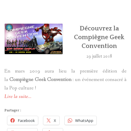
HARRY POTTER
LES ACTEURS
Découvrez la
Compiègne Geek
J.K. ROWLING
Convention
PRODUITS DÉRIVÉS
29 juillet 2018
A PROPOS
En mars 2019 aura lieu la première édition de
la
Compiègne Geek Convention
: un événement consacré à
la Pop culture !
Lire la suite…
Partager :
Facebook
X
WhatsApp