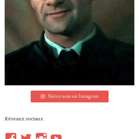
Suivez-nous sur Instagram
Réseaux sociaux
Voir
Voir
Voir
YouTube