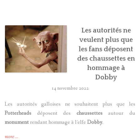
HARRY POTTER
LES ACTEURS
Les autorités ne
veulent plus que
J.K. ROWLING
les fans déposent
des chaussettes en
PRODUITS DÉRIVÉS
hommage à
A PROPOS
Dobby
14 novembre 2022
Les autorités galloises ne souhaitent plus que les
Potterheads
déposent des
chaussettes
autour du
monument
rendant hommage à l’elfe
Dobby
.
« Les
more
…