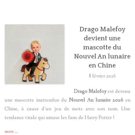
HARRY POTTER
LES ACTEURS
Drago Malefoy
devient une
J.K. ROWLING
mascotte du
Nouvel An lunaire
PRODUITS DÉRIVÉS
en Chine
A PROPOS
8 février 2026
Drago Malefoy
est devenu
une mascotte inattendue du
Nouvel An lunaire 2026
en
Chine, à cause d’un jeu de mots avec son nom. Une
tendance virale qui amuse les fans de Harry Potter !
« Drago
more
…