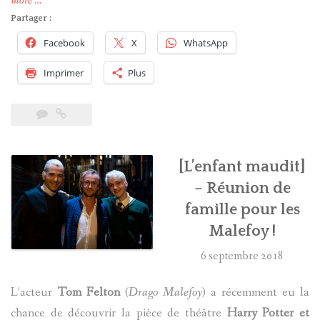
more
…
Malefoy
Partager :
va
Facebook
X
WhatsApp
être
jugé
Imprimer
Plus
! »
[L’enfant maudit]
– Réunion de
famille pour les
Malefoy !
6 septembre 2018
L’acteur
Tom Felton
(
Drago Malefoy
) a récemment eu la
chance de découvrir la pièce de théâtre
Harry Potter et