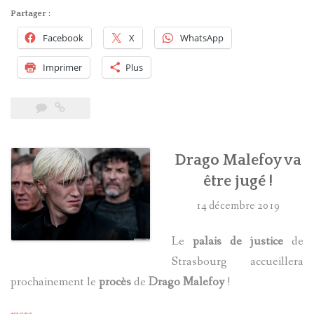
Felton
Partager :
sera
Facebook
X
WhatsApp
à
Toulouse
Imprimer
Plus
! »
Drago Malefoy va
être jugé !
14 décembre 2019
Le
palais de justice
de
Strasbourg accueillera
prochainement le
procès
de
Drago Malefoy
!
« Drago