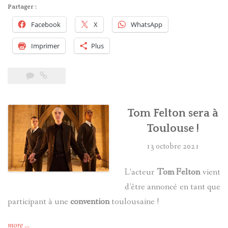
Malefoy
Partager :
devient
Facebook
X
WhatsApp
une
mascotte
Imprimer
Plus
du
Nouvel
An
lunaire
en
Tom Felton sera à
Chine »
Toulouse !
13 octobre 2021
L’acteur
Tom Felton
vient
d’être annoncé en tant que
participant à une
convention
toulousaine !
« Tom
more
…