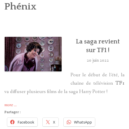
Phénix
HARRY POTTER
LES ACTEURS
J.K. ROWLING
La saga revient
sur TF1 !
PRODUITS DÉRIVÉS
20 juin 2022
A PROPOS
Pour le début de l’été, la
chaîne de télévision
TF1
va diffuser plusieurs films de la saga Harry Potter !
« La
more
…
saga
Partager :
revient
Facebook
X
WhatsApp
sur