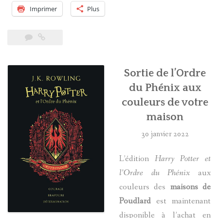
TF1
Imprimer
Plus
! »
Sortie de l’Ordre
du Phénix aux
couleurs de votre
maison
30 janvier 2022
L’édition
Harry Potter et
l’Ordre du Phénix
aux
couleurs des
maisons de
Poudlard
est maintenant
disponible à l’achat en