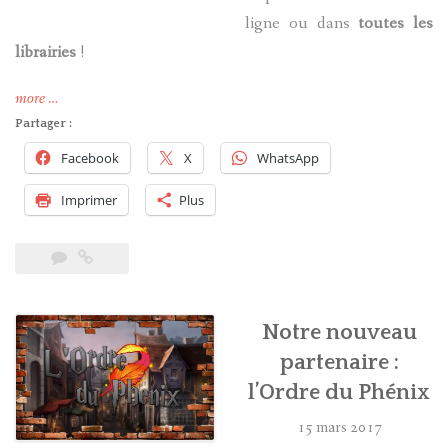
ligne ou dans
toutes les
librairies
!
« Sortie
more
…
de
Partager :
l’Ordre
Facebook
X
WhatsApp
du
Phénix
Imprimer
Plus
aux
couleurs
de
votre
maison »
Notre nouveau
partenaire :
l’Ordre du Phénix
15 mars 2017