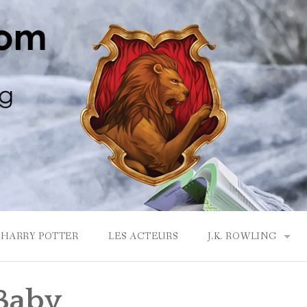
HARRY POTTER
LES ACTEURS
J.K. ROWLING
LA MAISON GRYF
Baby
J.K. ROWLING