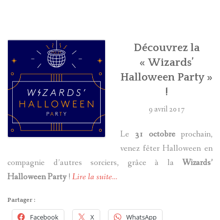
HARRY POTTER
LES ACTEURS
Découvrez la
« Wizards’
J.K. ROWLING
Halloween Party »
!
PRODUITS DÉRIVÉS
9 avril 2017
A PROPOS
Le
31 octobre
prochain,
venez fêter Halloween en
compagnie d’autres sorciers, grâce à la
Wizards’
Halloween Party
!
Lire la suite…
Partager :
Facebook
X
WhatsApp