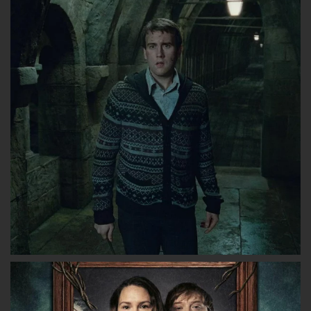
lesgryffondors
lesgryffondors
les_gryffon
sur
sur
sur
Facebook
Twitter
Instagram