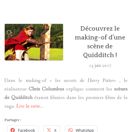
HARRY POTTER
LES ACTEURS
Découvrez le
making-of d’une
J.K. ROWLING
scène de
Quidditch !
PRODUITS DÉRIVÉS
13 juin 2017
A PROPOS
Dans le making-of «
les secrets de Harry Potter
« , le
réalisateur
Chris Columbus
explique comment les
scènes
de Quidditch
étaient filmées dans les premiers films de la
saga.
Lire la suite…
Partager :
Facebook
X
WhatsApp