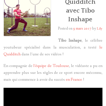
Quidditch
avec Tibo
HARRY POTTER
Inshape
LES ACTEURS
Posted on
9 mars 2017
by
Lily
J.K. ROWLING
Tibo Inshape
, le célèbre
PRODUITS DÉRIVÉS
youtubeur spécialisé dans la musculation, a testé
le
Quidditch
dans l’une de ses vidéos !
A PROPOS
En compagnie de
l’équipe de Toulouse
, le vidéaste a pu en
apprendre plus sur les règles de ce sport encore méconnu,
mais qui commence à avoir du succès
en France
!