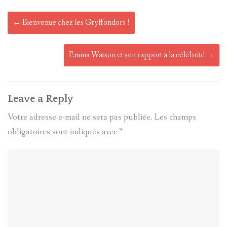
Post
←
Bienvenue chez les Gryffondors !
navigation
Emma Watson et son rapport à la célébrité
→
Leave a Reply
Votre adresse e-mail ne sera pas publiée.
Les champs
obligatoires sont indiqués avec
*