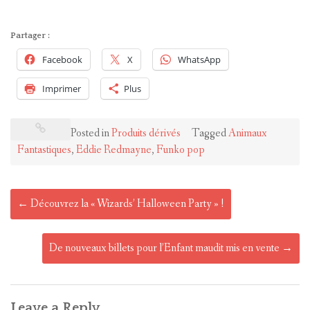
Partager :
Facebook
X
WhatsApp
Imprimer
Plus
Posted in
Produits dérivés
Tagged
Animaux
Fantastiques
,
Eddie Redmayne
,
Funko pop
Post
←
Découvrez la « Wizards’ Halloween Party » !
navigation
De nouveaux billets pour l’Enfant maudit mis en vente
→
Leave a Reply