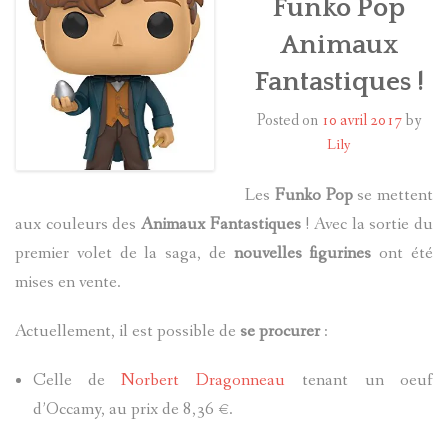
Funko Pop
Animaux
HARRY POTTER
Fantastiques !
LES ACTEURS
Posted on
10 avril 2017
by
J.K. ROWLING
Lily
PRODUITS DÉRIVÉS
Les
Funko Pop
se mettent
aux couleurs des
Animaux Fantastiques
! Avec la sortie du
A PROPOS
premier volet de la saga, de
nouvelles figurines
ont été
mises en vente.
Actuellement, il est possible de
se procurer
:
Celle de
Norbert Dragonneau
tenant un oeuf
d’Occamy, au prix de 8,36 €.