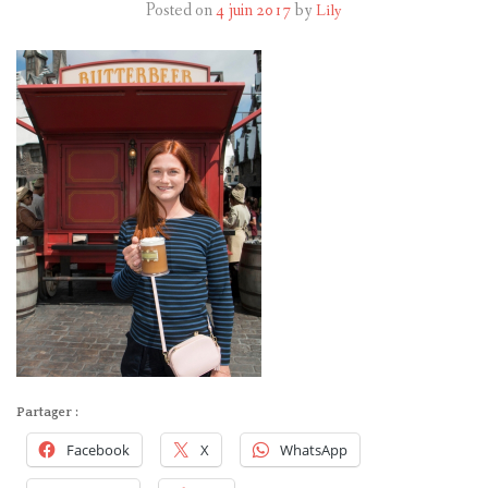
Posted on
4 juin 2017
by
Lily
HARRY POTTER
LES ACTEURS
J.K. ROWLING
PRODUITS DÉRIVÉS
A PROPOS
Partager :
Facebook
X
WhatsApp