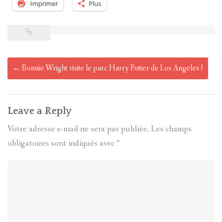
Imprimer
Plus
Post
←
Bonnie Wright visite le parc Harry Potter de Los Angeles !
navigation
Leave a Reply
Votre adresse e-mail ne sera pas publiée.
Les champs
obligatoires sont indiqués avec
*