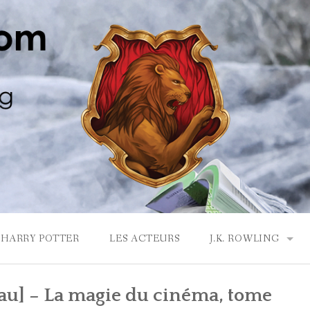
HARRY POTTER
LES ACTEURS
J.K. ROWLING
LA MAISON GRYF
au] – La magie du cinéma, tome
J.K. ROWLING