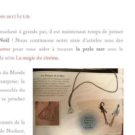
POTTERMORE
bre 2017
by
Lily
prochant à grands pas, il est maintenant temps de penser
Noël
! Nous continuons notre série d’articles avec des
otter
pour vous aider à trouver
la perle rare
avec le
la série
La magie du cinéma
.
rs du Monde
urprise, le
nsorcelés du
e se pencher
ionnés de la
 de Norbert,