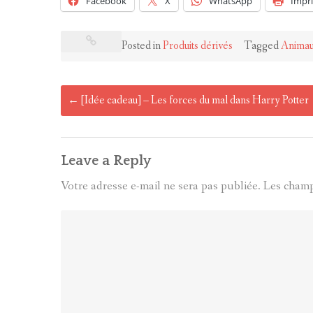
Facebook
X
WhatsApp
Impr
Posted in
Produits dérivés
Tagged
Animau
Post
←
[Idée cadeau] – Les forces du mal dans Harry Potter
navigation
Leave a Reply
Votre adresse e-mail ne sera pas publiée.
Les champ