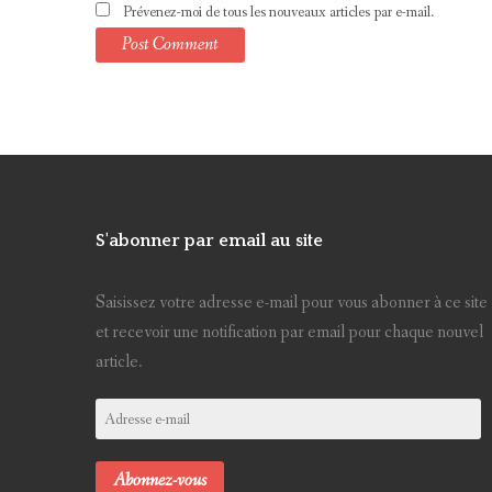
Prévenez-moi de tous les nouveaux articles par e-mail.
S'abonner par email au site
Saisissez votre adresse e-mail pour vous abonner à ce site
et recevoir une notification par email pour chaque nouvel
article.
Adresse
e-
mail
Abonnez-vous