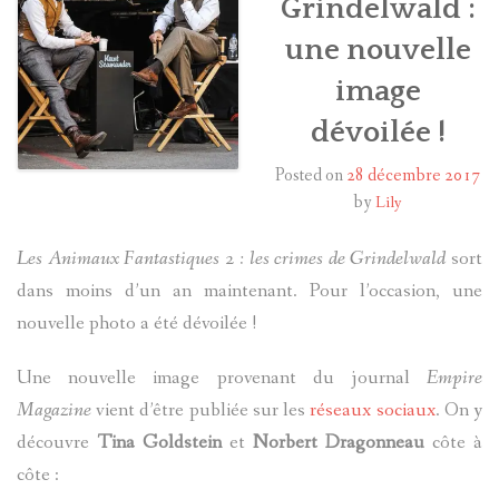
Grindelwald :
une nouvelle
HARRY POTTER
image
LES ACTEURS
dévoilée !
J.K. ROWLING
Posted on
28 décembre 2017
by
Lily
PRODUITS DÉRIVÉS
Les Animaux Fantastiques 2 : les crimes de Grindelwald
sort
A PROPOS
dans moins d’un an maintenant. Pour l’occasion, une
nouvelle photo a été dévoilée !
Une nouvelle image provenant du journal
Empire
Magazine
vient d’être publiée sur les
réseaux sociaux
. On y
découvre
Tina Goldstein
et
Norbert Dragonneau
côte à
côte :