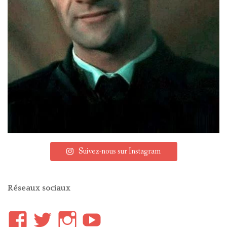
Suivez-nous sur Instagram
Réseaux sociaux
Voir
Voir
Voir
YouTube