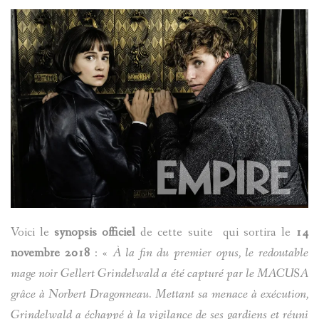
Voici le
synopsis officiel
de cette suite qui sortira le
14
novembre 2018
: «
À la fin du premier opus, le redoutable
mage noir Gellert Grindelwald a été capturé par le MACUSA
grâce à Norbert Dragonneau. Mettant sa menace à exécution,
Grindelwald a échappé à la vigilance de ses gardiens et réuni