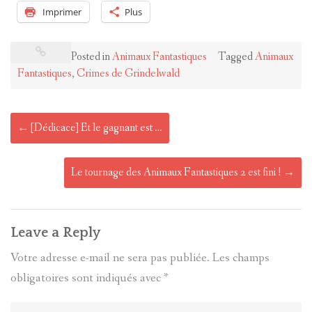
Imprimer
Plus
Posted in
Animaux Fantastiques
Tagged
Animaux
Fantastiques
,
Crimes de Grindelwald
Post
←
[Dédicace] Et le gagnant est …
navigation
Le tournage des Animaux Fantastiques 2 est fini !
→
Leave a Reply
Votre adresse e-mail ne sera pas publiée.
Les champs
obligatoires sont indiqués avec
*