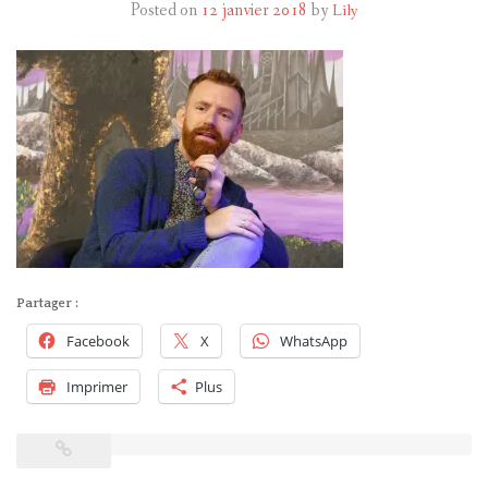
Posted on
12 janvier 2018
by
Lily
HARRY POTTER
LES ACTEURS
J.K. ROWLING
PRODUITS DÉRIVÉS
A PROPOS
Partager :
Facebook
X
WhatsApp
Imprimer
Plus