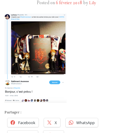
Posted on
6 février 2018
by
Lily
HARRY POTTER
LES ACTEURS
J.K. ROWLING
PRODUITS DÉRIVÉS
A PROPOS
Partager :
Facebook
X
WhatsApp