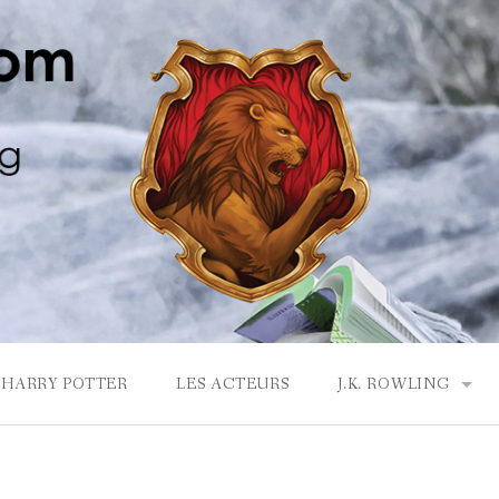
HARRY POTTER
LES ACTEURS
J.K. ROWLING
LA MAISON GRYF
J.K. ROWLING