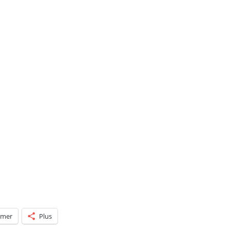
POTTERMORE
imer
Plus