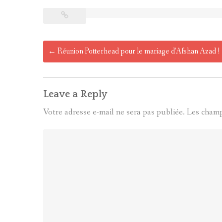
Post
←
Réunion Potterhead pour le mariage d’Afshan Azad !
navigation
Leave a Reply
Votre adresse e-mail ne sera pas publiée.
Les champ