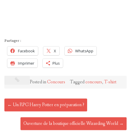
Partager :
Facebook
X
WhatsApp
Imprimer
Plus
Posted in
Concours
Tagged
concours
,
T-shirt
Post
←
Un RPG Harry Potter en préparation ?
navigation
Ouverture de la boutique officielle Wizarding World
→