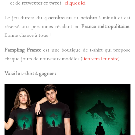
et de
retweeter ce tweet
:
cliquez ici
.
Le jeu durera du
4 octobre au 11 octobre
à minuit et est
réservé aux personnes résidant en
France métropolitaine
.
Bonne chance à tous !
Pampling France
est une boutique de t-shirt qui propose
chaque jours de nouveaux modèles (
lien vers leur site
).
Voici le t-shirt à gagner :