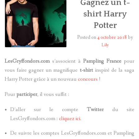
Gagnez un t-
shirt Harry
HARRY POTTER
Potter
LES ACTEURS
Posted on
4 octobre 2018
by
J.K. ROWLING
Lily
PRODUITS DÉRIVÉS
LesGryffondors.com
s’associent à
Pampling France
pour
vous faire gagner un magnifique
t-shirt
inspiré de la saga
A PROPOS
Harry Potter grâce à un nouveau
concours
!
Pour
participer
, il vous suffit :
D’aller sur le compte
Twitter
du site
LesGryffondors.com :
cliquez ici
.
De suivre les comptes LesGryffondors.com et Pampling