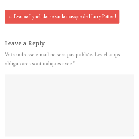
Post
←
Evanna Lynch danse sur la musique de Harry Potter !
navigation
Leave a Reply
Votre adresse e-mail ne sera pas publiée.
Les champs
obligatoires sont indiqués avec
*