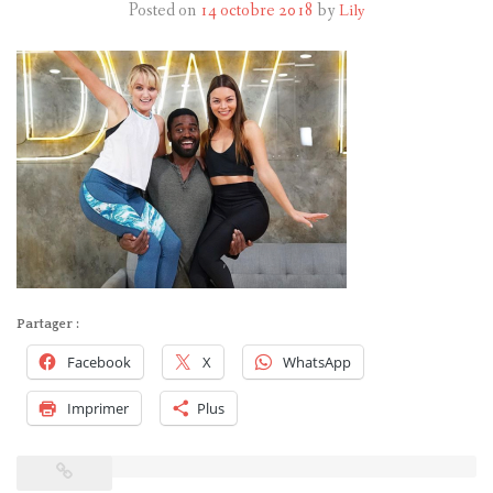
Posted on
14 octobre 2018
by
Lily
HARRY POTTER
LES ACTEURS
J.K. ROWLING
PRODUITS DÉRIVÉS
A PROPOS
Partager :
Facebook
X
WhatsApp
Imprimer
Plus