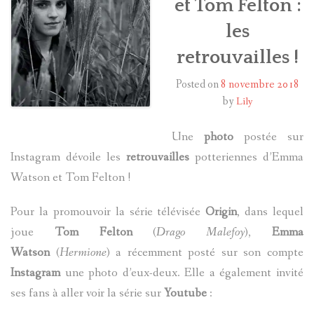
et Tom Felton :
les
HARRY POTTER
retrouvailles !
LES ACTEURS
Posted on
8 novembre 2018
J.K. ROWLING
by
Lily
PRODUITS DÉRIVÉS
Une
photo
postée sur
Instagram dévoile les
retrouvailles
potteriennes d’Emma
A PROPOS
Watson et Tom Felton !
Pour la promouvoir la série télévisée
Origin
, dans lequel
joue
Tom Felton
(
Drago Malefoy
),
Emma
Watson
(
Hermione
) a récemment posté sur son compte
Instagram
une photo d’eux-deux. Elle a également invité
ses fans à aller voir la série sur
Youtube
: