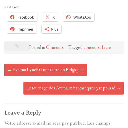
Partager :
Facebook
X
WhatsApp
Imprimer
Plus
Posted in
Concours
Tagged
concours
,
Livre
Post
←
Evanna Lynch (Luna) sera en Belgique !
navigation
Le tournage des Animaux Fantastiques 3 repoussé
→
Leave a Reply
Votre adresse e-mail ne sera pas publiée.
Les champs