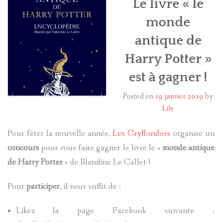
Le livre « le
monde
HARRY POTTER
antique de
LES ACTEURS
Harry Potter »
J.K. ROWLING
est à gagner !
PRODUITS DÉRIVÉS
Posted on
19 janvier 2019
by
Lily
A PROPOS
Pour fêter la nouvelle année,
Les Gryffondors
organise un
concours
pour vous faire gagner le livre le «
monde antique
de Harry Potter
» de Blandine Le Callet !
Pour
participer
, il vous suffit de :
Likez la page Facebook suivante :