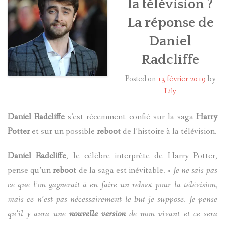
la télévision ?
La réponse de
HARRY POTTER
Daniel
LES ACTEURS
Radcliffe
J.K. ROWLING
Posted on
13 février 2019
by
Lily
PRODUITS DÉRIVÉS
Daniel Radcliffe
s’est récemment confié sur la saga
Harry
A PROPOS
Potter
et sur un possible
reboot
de l’histoire à la télévision.
Daniel Radcliffe
, le célèbre interprète de Harry Potter,
pense qu’un
reboot
de la saga est inévitable. «
Je ne sais pas
ce que l’on gagnerait à en faire un reboot pour la télévision,
mais ce n’est pas nécessairement le but je suppose. Je pense
qu’il y aura une
nouvelle version
de mon vivant et ce sera