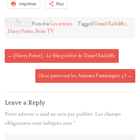
Imprimer
Plus
Posted in
Les acteurs
Tagged
Daniel Radcliffe
,
Harry Potter
,
Série TV
Post
←
[Harry Potter] – Le film préféré de Daniel Radcliffe
navigation
Où se passeront les Animaux Fantastiques 3 ?
→
Leave a Reply
Votre adresse e-mail ne sera pas publiée.
Les champs
obligatoires sont indiqués avec
*