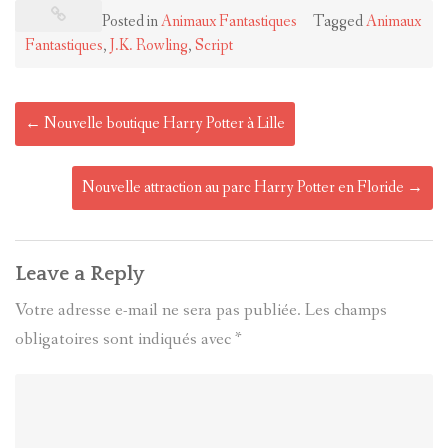
Posted in
Animaux Fantastiques
Tagged
Animaux
Fantastiques
,
J.K. Rowling
,
Script
Post
←
Nouvelle boutique Harry Potter à Lille
navigation
Nouvelle attraction au parc Harry Potter en Floride
→
Leave a Reply
Votre adresse e-mail ne sera pas publiée.
Les champs
obligatoires sont indiqués avec
*