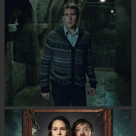
lesgryffondors
lesgryffondors
les_gryffon
sur
sur
sur
Facebook
Twitter
Instagram