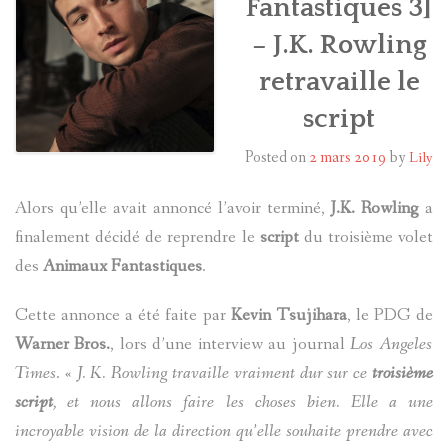
Fantastiques 3]
– J.K. Rowling
HARRY POTTER
retravaille le
LES ACTEURS
script
J.K. ROWLING
Posted on
2 mars 2019
by
Lily
PRODUITS DÉRIVÉS
Alors qu’elle avait annoncé l’avoir terminé,
J.K. Rowling
a
A PROPOS
finalement décidé de reprendre le
script
du troisième volet
des
Animaux Fantastiques
.
Cette annonce a été faite par
Kevin Tsujihara
, le PDG de
Warner Bros.
, lors d’une interview au journal
Los Angeles
Times
. «
J. K. Rowling travaille vraiment dur sur ce
troisième
script
, et nous allons faire les choses bien. Elle a une
incroyable vision de la direction qu’elle souhaite prendre avec