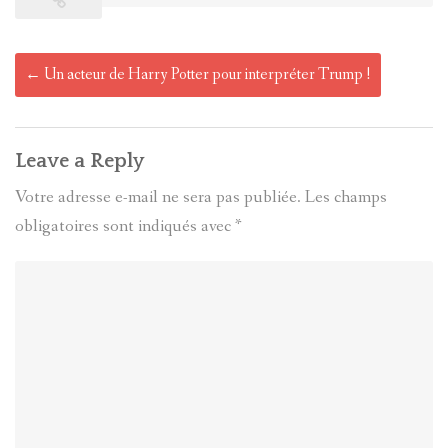
Post
←
Un acteur de Harry Potter pour interpréter Trump !
navigation
Leave a Reply
Votre adresse e-mail ne sera pas publiée.
Les champs
obligatoires sont indiqués avec
*