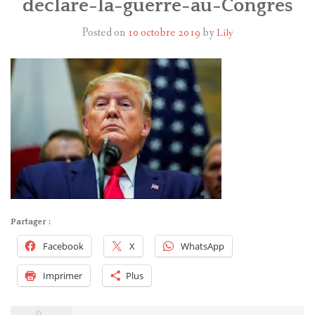
declare-la-guerre-au-Congres
Posted on
10 octobre 2019
by
Lily
HARRY POTTER
LES ACTEURS
J.K. ROWLING
PRODUITS DÉRIVÉS
A PROPOS
Partager :
Facebook
X
WhatsApp
Imprimer
Plus