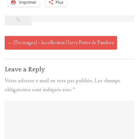
Imprimer
Plus
Post
←
[En images] – la collection Harry Potter de Pandora
navigation
Leave a Reply
Votre adresse e-mail ne sera pas publiée.
Les champs
obligatoires sont indiqués avec
*