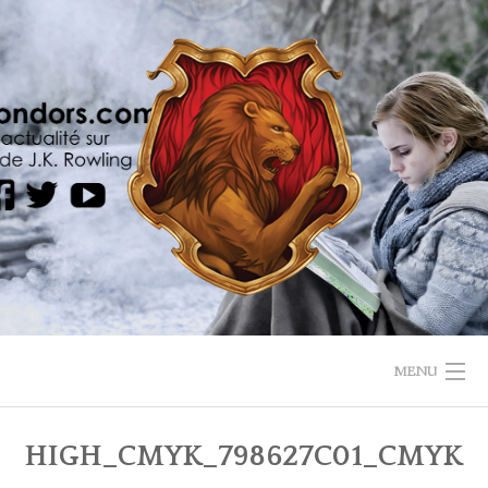
Skip
to
content
MENU
HOME
HIGH_CMYK_798627C01_CMYK
ANIMAUX FANTASTIQUES