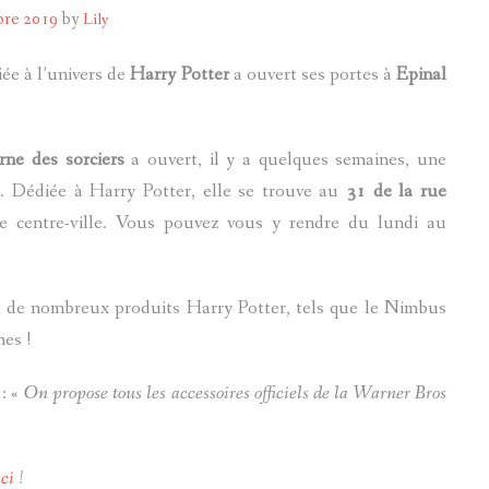
bre 2019
by
Lily
POTTERMORE
ée à l’univers de
Harry Potter
a ouvert ses portes à
Epinal
rne des sorciers
a ouvert, il y a quelques semaines, une
l
. Dédiée à Harry Potter, elle se trouve au
31 de la rue
le centre-ville. Vous pouvez vous y rendre du lundi au
 à de nombreux produits Harry Potter, tels que le Nimbus
nes !
 : «
On propose tous les accessoires officiels de la Warner Bros
ici
!