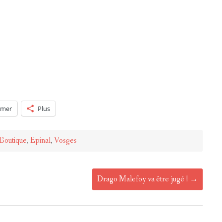
imer
Plus
Boutique
,
Epinal
,
Vosges
Drago Malefoy va être jugé !
→