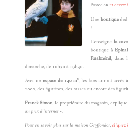
Posted on
12 décem
Une
boutique
dédi
!
L’enseigne
la cave
boutique à
Epina
Rualménil
, dans 
dimanche, de 10h30 à 19h30.
Avec un
espace de 140 m²
, les fans auront accès
2000, des figurines, des tasses ou encore des figuri
Franck Simon
, le propriétaire du magasin, explique
au prix d’internet
».
Pour en savoir plus sur la maison Gryffondor,
cliquez 