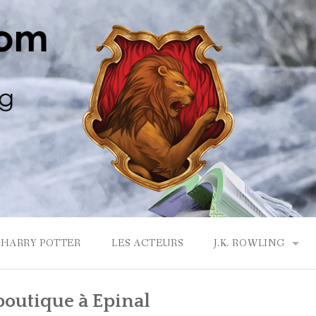
HARRY POTTER
LES ACTEURS
J.K. ROWLING
LA MAISON GRYF
boutique à Epinal
J.K. ROWLING