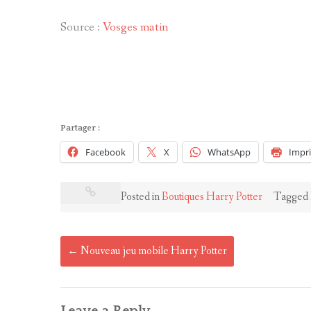
Source :
Vosges matin
Partager :
Facebook
X
WhatsApp
Impr
Posted in
Boutiques Harry Potter
Tagged
Post
←
Nouveau jeu mobile Harry Potter
navigation