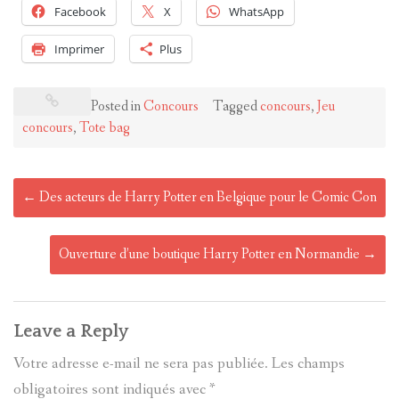
Facebook
X
WhatsApp
Imprimer
Plus
Posted in
Concours
Tagged
concours
,
Jeu
concours
,
Tote bag
Post
←
Des acteurs de Harry Potter en Belgique pour le Comic Con
navigation
Ouverture d’une boutique Harry Potter en Normandie
→
Leave a Reply
Votre adresse e-mail ne sera pas publiée.
Les champs
obligatoires sont indiqués avec
*