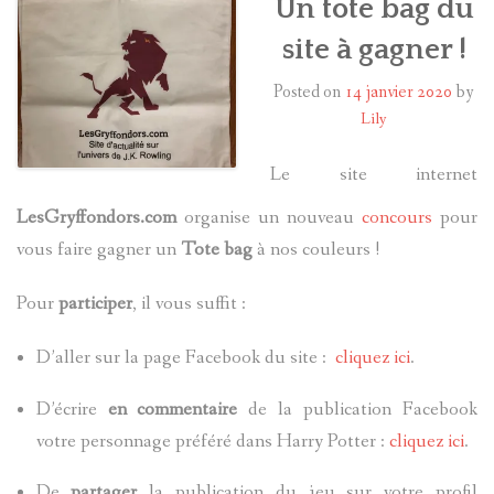
Un tote bag du
site à gagner !
HARRY POTTER
Posted on
14 janvier 2020
by
LES ACTEURS
Lily
J.K. ROWLING
Le site internet
PRODUITS DÉRIVÉS
LesGryffondors.com
organise un nouveau
concours
pour
vous faire gagner un
Tote bag
à nos couleurs !
A PROPOS
Pour
participer
, il vous suffit :
D’aller sur la page Facebook du site :
cliquez ici
.
D’écrire
en commentaire
de la publication Facebook
votre personnage préféré dans Harry Potter :
cliquez ici
.
De
partager
la publication du jeu sur votre profil