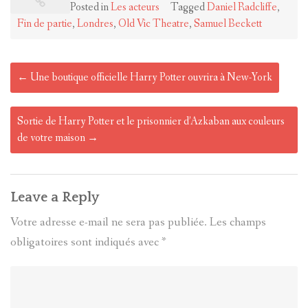
Posted in
Les acteurs
Tagged
Daniel Radcliffe
,
Fin de partie
,
Londres
,
Old Vic Theatre
,
Samuel Beckett
Post
←
Une boutique officielle Harry Potter ouvrira à New-York
navigation
Sortie de Harry Potter et le prisonnier d’Azkaban aux couleurs
de votre maison
→
Leave a Reply
Votre adresse e-mail ne sera pas publiée.
Les champs
obligatoires sont indiqués avec
*