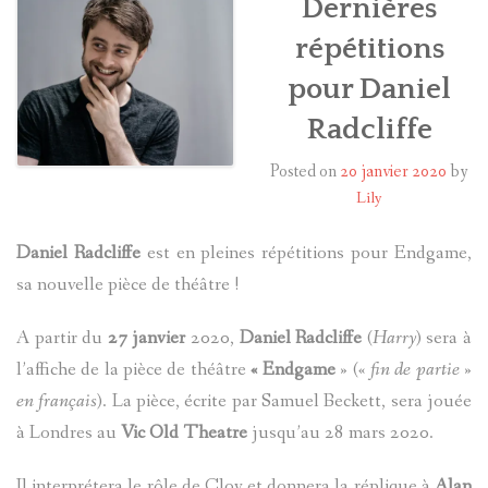
Dernières
répétitions
HARRY POTTER
pour Daniel
LES ACTEURS
Radcliffe
J.K. ROWLING
Posted on
20 janvier 2020
by
Lily
PRODUITS DÉRIVÉS
Daniel Radcliffe
est en pleines répétitions pour Endgame,
A PROPOS
sa nouvelle pièce de théâtre !
A partir du
27 janvier
2020,
Daniel Radcliffe
(
Harry
) sera à
l’affiche de la pièce de théâtre
« Endgame
» («
fin de partie
»
en français
). La pièce, écrite par Samuel Beckett, sera jouée
à Londres au
Vic Old Theatre
jusqu’au 28 mars 2020.
Il interprétera le rôle de Clov et donnera la réplique à
Alan