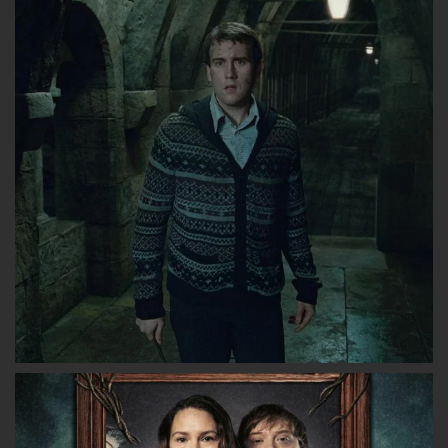
lesgryffondors
lesgryffondors
les_gryffon
sur
sur
sur
Facebook
Twitter
Instagram