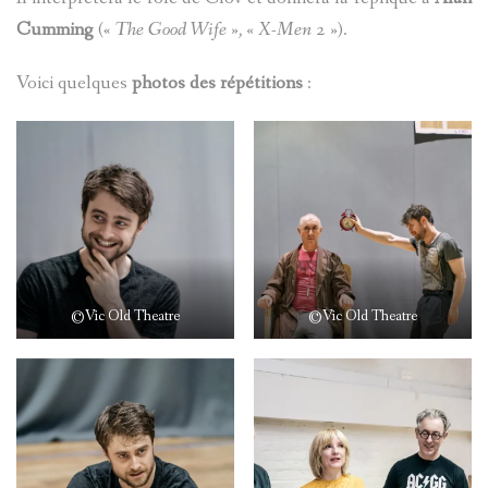
Cumming
(«
The Good Wife », « X-Men 2 »
).
Voici quelques
photos des répétitions
:
©Vic Old Theatre
©Vic Old Theatre