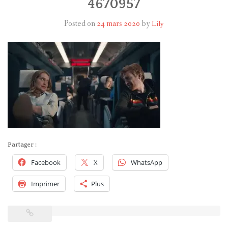
4670957
Posted on
24 mars 2020
by
Lily
HARRY POTTER
LES ACTEURS
J.K. ROWLING
PRODUITS DÉRIVÉS
A PROPOS
Partager :
Facebook
X
WhatsApp
Imprimer
Plus