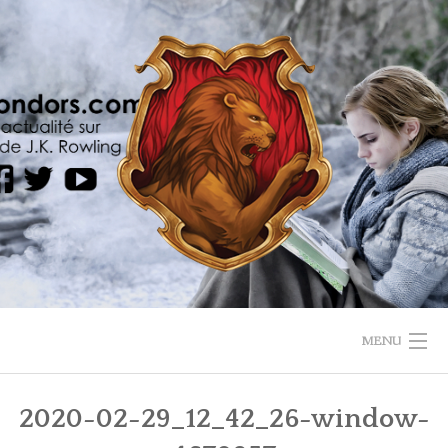
Skip
to
content
MENU
HOME
2020-02-29_12_42_26-window-
ANIMAUX FANTASTIQUES