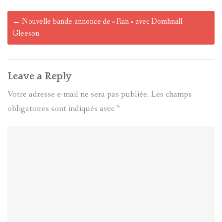
Post
←
Nouvelle bande-annonce de « Run » avec Domhnall
navigation
Gleeson
Leave a Reply
Votre adresse e-mail ne sera pas publiée.
Les champs
obligatoires sont indiqués avec
*