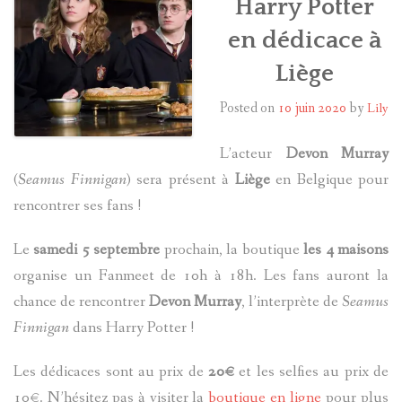
Harry Potter
en dédicace à
HARRY POTTER
Liège
LES ACTEURS
Posted on
10 juin 2020
by
Lily
J.K. ROWLING
L’acteur
Devon Murray
PRODUITS DÉRIVÉS
(
Seamus Finnigan
) sera présent à
Liège
en Belgique pour
rencontrer ses fans !
A PROPOS
Le
samedi 5 septembre
prochain, la boutique
les 4 maisons
organise un Fanmeet de 10h à 18h. Les fans auront la
chance de rencontrer
Devon Murray
, l’interprète de
Seamus
Finnigan
dans Harry Potter !
Les dédicaces sont au prix de
20€
et les selfies au prix de
10€. N’hésitez pas à visiter la
boutique en ligne
pour plus