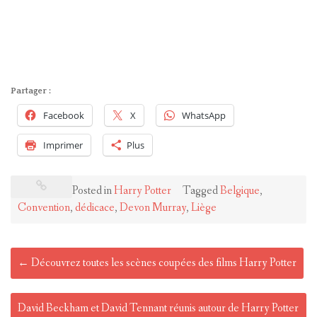
Partager :
Facebook
X
WhatsApp
Imprimer
Plus
Posted in
Harry Potter
Tagged
Belgique
,
Convention
,
dédicace
,
Devon Murray
,
Liège
Post
←
Découvrez toutes les scènes coupées des films Harry Potter
navigation
David Beckham et David Tennant réunis autour de Harry Potter