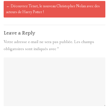
Post
←
Découvrez Tenet, le nouveau Christopher Nolan avec des
navigation
acteurs de Harry Potter !
Leave a Reply
Votre adresse e-mail ne sera pas publiée.
Les champs
obligatoires sont indiqués avec
*