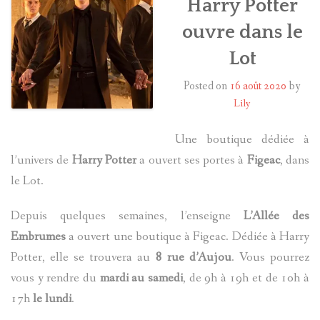
Harry Potter
ouvre dans le
HARRY POTTER
Lot
LES ACTEURS
Posted on
16 août 2020
by
J.K. ROWLING
Lily
PRODUITS DÉRIVÉS
Une boutique dédiée à
l’univers de
Harry Potter
a ouvert ses portes à
Figeac
, dans
A PROPOS
le Lot.
Depuis quelques semaines, l’enseigne
L’Allée des
Embrumes
a ouvert une boutique à Figeac. Dédiée à Harry
Potter, elle se trouvera au
8 rue d’Aujou
. Vous pourrez
vous y rendre du
mardi au samedi
, de 9h à 19h et de 10h à
17h
le lundi
.