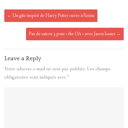
Post
←
Un gîte inspiré de Harry Potter ouvre à Reims
navigation
Pas de saison 3 pour « the OA » avec Jason Isaacs
→
Leave a Reply
Votre adresse e-mail ne sera pas publiée.
Les champs
obligatoires sont indiqués avec
*