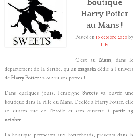
boutique
Harry Potter
HARRY POTTER
au Mans !
LES ACTEURS
Posted on
10 octobre 2020
by
J.K. ROWLING
Lily
PRODUITS DÉRIVÉS
C’est au
Mans
, dans le
département de la Sarthe, qu’un
magasin
dédié à l’univers
A PROPOS
de
Harry Potter
va ouvrir ses portes !
Dans quelques jours, l’enseigne
Sweets
va ouvrir une
boutique dans la ville du Mans. Dédiée à Harry Potter, elle
se situera rue de l’Etoile et sera ouverte
à partir 15
octobre
.
La boutique permettra aux Potterheads, présents dans la