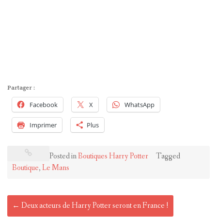
Partager :
Facebook
X
WhatsApp
Imprimer
Plus
Posted in
Boutiques Harry Potter
Tagged
Boutique
,
Le Mans
Post
←
Deux acteurs de Harry Potter seront en France !
navigation