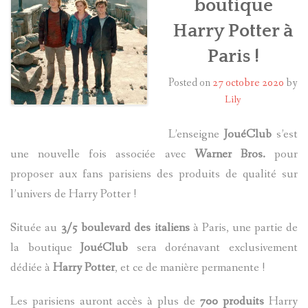
boutique
Harry Potter à
HARRY POTTER
Paris !
LES ACTEURS
Posted on
27 octobre 2020
by
J.K. ROWLING
Lily
PRODUITS DÉRIVÉS
L’enseigne
JouéClub
s’est
une nouvelle fois associée avec
Warner Bros.
pour
A PROPOS
proposer aux fans parisiens des produits de qualité sur
l’univers de Harry Potter !
Située au
3/5 boulevard des italiens
à Paris, une partie de
la boutique
JouéClub
sera dorénavant exclusivement
dédiée à
Harry Potter
, et ce de manière permanente !
Les parisiens auront accès à plus de
700 produits
Harry