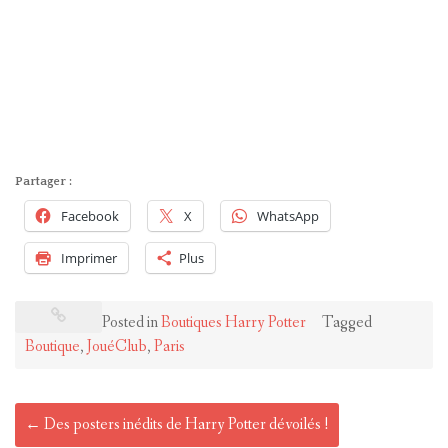
Partager :
Facebook
X
WhatsApp
Imprimer
Plus
Posted in
Boutiques Harry Potter
Tagged
Boutique
,
JouéClub
,
Paris
Post
←
Des posters inédits de Harry Potter dévoilés !
navigation