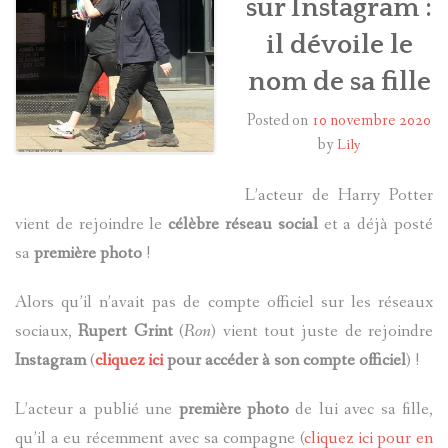
sur Instagram :
il dévoile le
HARRY POTTER
nom de sa fille
LES ACTEURS
Posted on
10 novembre 2020
J.K. ROWLING
by
Lily
PRODUITS DÉRIVÉS
L’acteur de Harry Potter
vient de rejoindre le
célèbre réseau social
et a déjà posté
A PROPOS
sa
première photo
!
Alors qu’il n’avait pas de compte officiel sur les réseaux
sociaux,
Rupert Grint
(
Ron
) vient tout juste de rejoindre
Instagram
(
cliquez ici
pour accéder à son compte officiel
) !
L’acteur a publié une
première photo
de lui avec sa fille,
qu’il a eu récemment avec sa compagne (
cliquez ici pour en