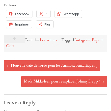
Partager :
Facebook
X
WhatsApp
Imprimer
Plus
Posted in
Les acteurs
Tagged
Instagram
,
Rupert
Grint
Post
←
Nouvelle date de sortie pour les Animaux Fantastiques 3
navigation
Mads Mikkelsen pour remplacer Johnny Depp ?
→
Leave a Reply