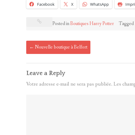
Facebook
X
WhatsApp
Impr
Posted in
Boutiques Harry Potter
Tagged
Post
←
Nouvelle boutique à Belfort
navigation
Leave a Reply
Votre adresse e-mail ne sera pas publiée.
Les champ