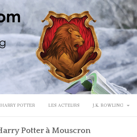
HARRY POTTER
LES ACTEURS
J.K. ROWLING
LA MAISON GRYF
Harry Potter à Mouscron
J.K. ROWLING