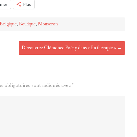
imer
Plus
Belgique
,
Boutique
,
Mouscron
Découvrez Clémence Poésy dans « En thérapie »
→
s obligatoires sont indiqués avec
*