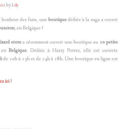
021
by
Lily
POTTERMORE
d bonheur des fans, une
boutique
dédiée à la saga a ouvert
uscron
, en Belgique !
zard store
a récemment ouvert une boutique au
10 petite
, en
Belgique
. Dédiée à Harry Potter, elle est ouverte
i
de 10h à 13h et de 14h à 18h. Une boutique en ligne est
ez ici
!