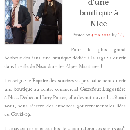
d’une
boutique à
HARRY POTTER
Nice
LES ACTEURS
Posted on
5 mai 2021
by
Lily
J.K. ROWLING
Pour le plus grand
PRODUITS DÉRIVÉS
bonheur des fans, une
boutique
dédiée à la saga va ouvrir
dans la ville de
Nice
, dans les Alpes-Maritimes !
A PROPOS
L’enseigne le
Repaire des sorciers
va prochainement ouvrir
une
boutique
au centre commercial
Carrefour Lingostière
à Nice. Dédiée à Harry Potter, elle devrait ouvrir le
18 mai
2021
, sous réserve des annonces gouvernementales liées
au
Covid-19
.
Le magasin proposera plus de 2 000 références sur
150m²
.