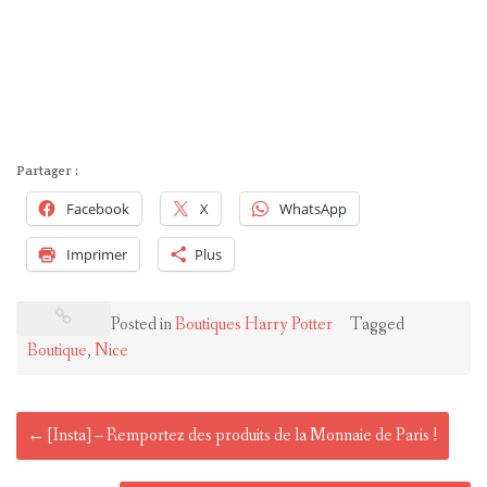
Partager :
Facebook
X
WhatsApp
Imprimer
Plus
Posted in
Boutiques Harry Potter
Tagged
Boutique
,
Nice
Post
←
[Insta] – Remportez des produits de la Monnaie de Paris !
navigation