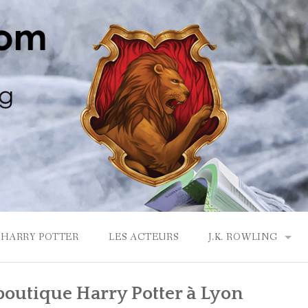
HARRY POTTER
LES ACTEURS
J.K. ROWLING
LA MAISON GRYF
boutique Harry Potter à Lyon
J.K. ROWLING