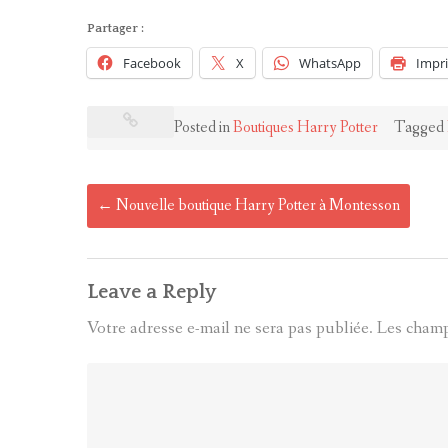
Partager :
Facebook
X
WhatsApp
Impr
Posted in
Boutiques Harry Potter
Tagged
Post
←
Nouvelle boutique Harry Potter à Montesson
navigation
Leave a Reply
Votre adresse e-mail ne sera pas publiée.
Les champ