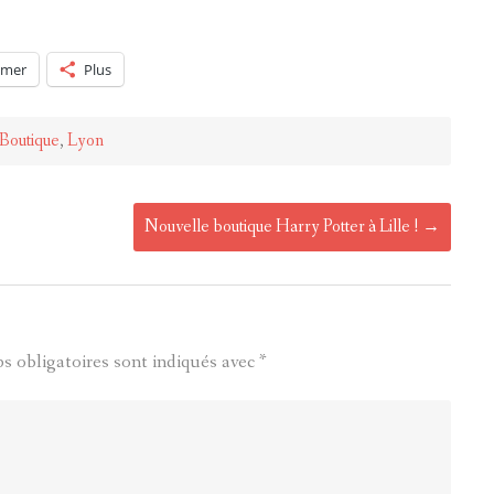
imer
Plus
Boutique
,
Lyon
Nouvelle boutique Harry Potter à Lille !
→
s obligatoires sont indiqués avec
*