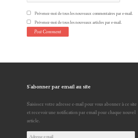
Prévenez-moi de tous les nouveaux commentaires par e-mail.
Prévenez-moi de tous les nouveaux articles par e-mail.
S'abonner par email au site
Saisissez votre adresse e-mail pour vous abonner à ce site
et recevoir une notification par email pour chaque nouvel
article.
Adresse