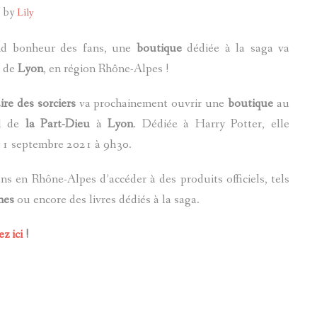
1
by
Lily
POTTERMORE
nd bonheur des fans, une
boutique
dédiée à la saga va
e de
Lyon
, en région Rhône-Alpes !
ire des sorciers
va prochainement ouvrir une
boutique
au
l de
la Part-Dieu
à
Lyon
. Dédiée à Harry Potter, elle
 11 septembre 2021 à 9h30.
ans en Rhône-Alpes d’accéder à des produits officiels, tels
hes
ou encore des livres dédiés à la saga.
ez ici
!