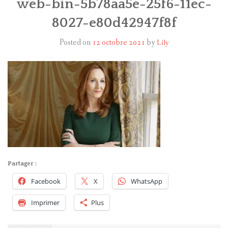
web-bin-5b78aa5e-25f6-11ec-
8027-e80d42947f8f
HARRY POTTER
Posted on
12 octobre 2021
by
Lily
LES ACTEURS
J.K. ROWLING
PRODUITS DÉRIVÉS
A PROPOS
Partager :
Facebook
X
WhatsApp
Imprimer
Plus