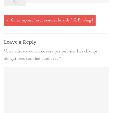
Post
←
Sortie aujourd’hui du nouveau livre de J. K. Rowling !
navigation
Leave a Reply
Votre adresse e-mail ne sera pas publiée.
Les champs
obligatoires sont indiqués avec
*