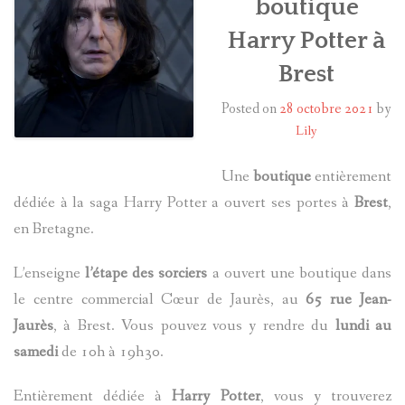
boutique
Harry Potter à
HARRY POTTER
Brest
LES ACTEURS
Posted on
28 octobre 2021
by
J.K. ROWLING
Lily
PRODUITS DÉRIVÉS
Une
boutique
entièrement
dédiée à la saga Harry Potter a ouvert ses portes à
Brest
,
A PROPOS
en Bretagne.
L’enseigne
l’étape des sorciers
a ouvert une boutique dans
le centre commercial Cœur de Jaurès, au
65 rue Jean-
Jaurès
, à Brest. Vous pouvez vous y rendre du
lundi au
samedi
de 10h à 19h30.
Entièrement dédiée à
Harry Potter
, vous y trouverez