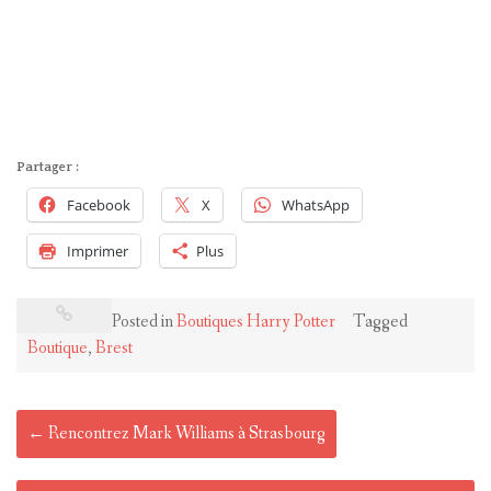
Partager :
Facebook
X
WhatsApp
Imprimer
Plus
Posted in
Boutiques Harry Potter
Tagged
Boutique
,
Brest
Post
←
Rencontrez Mark Williams à Strasbourg
navigation