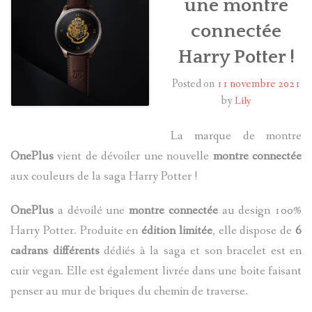
une montre
connectée
HARRY POTTER
Harry Potter !
LES ACTEURS
Posted on
11 novembre 2021
J.K. ROWLING
by
Lily
PRODUITS DÉRIVÉS
La marque de montre
OnePlus
vient de dévoiler une nouvelle
montre connectée
A PROPOS
aux couleurs de la saga Harry Potter !
OnePlus
a dévoilé une
montre connectée
au design 100%
Harry Potter. Produite en
édition limitée
, elle dispose de
6
cadrans différents
dédiés à la saga et son bracelet est en
cuir vegan. Elle est également livrée dans une boite faisant
penser au mur de briques du chemin de traverse.