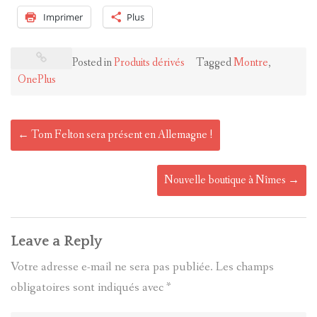
Imprimer
Plus
Posted in
Produits dérivés
Tagged
Montre
,
OnePlus
Post
←
Tom Felton sera présent en Allemagne !
navigation
Nouvelle boutique à Nîmes
→
Leave a Reply
Votre adresse e-mail ne sera pas publiée.
Les champs
obligatoires sont indiqués avec
*