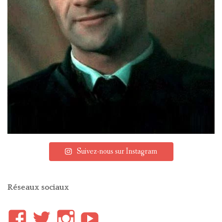
Suivez-nous sur Instagram
Réseaux sociaux
Voir
Voir
Voir
YouTube