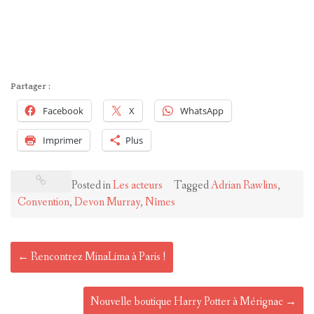
Partager :
Facebook
X
WhatsApp
Imprimer
Plus
Posted in
Les acteurs
Tagged
Adrian Rawlins
,
Convention
,
Devon Murray
,
Nîmes
Post
←
Rencontrez MinaLima à Paris !
navigation
Nouvelle boutique Harry Potter à Mérignac
→