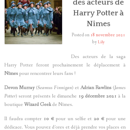
des acteurs de
Harry Potter à
HARRY POTTER
Nîmes
LES ACTEURS
Posted on
18 novembre 2021
J.K. ROWLING
by
Lily
PRODUITS DÉRIVÉS
Des acteurs de la saga
Harry Potter feront prochainement le déplacement à
A PROPOS
Nîmes
pour rencontrer leurs fans !
Devon Murray
(
Seamus Finnigan
) et
Adrian Rawlins
(
James
Potter
) seront présents le dimanche
19 décembre 2021
à la
boutique
Wizard Geek
de Nîmes.
Il faudra compter
10 €
pour un selfie et
20 €
pour une
dédicace. Vous pouvez d’ores et déjà prendre vos places en