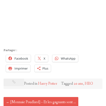
Partager :
Facebook
X
WhatsApp
Imprimer
Plus
Posted in
Harry Potter
Tagged
20 ans
,
HBO
Post
←
[Monnaie Poudlard] – Et les gagnants sont …
navigation