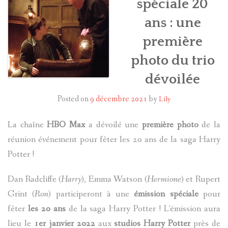
spéciale 20
ans : une
HARRY POTTER
première
LES ACTEURS
photo du trio
J.K. ROWLING
dévoilée
PRODUITS DÉRIVÉS
Posted on
9 décembre 2021
by
Lily
A PROPOS
La chaîne
HBO Max
a dévoilé une
première photo
de la
réunion événement pour fêter les 20 ans de la saga Harry
Potter !
Dan Radcliffe (
Harry
), Emma Watson (
Hermione
) et Rupert
Grint (
Ron
) participeront à une
émission spéciale
pour
fêter
les 20 ans
de la saga Harry Potter ! L’émission aura
lieu le
1er janvier 2022
aux
studios Harry Potter
près de