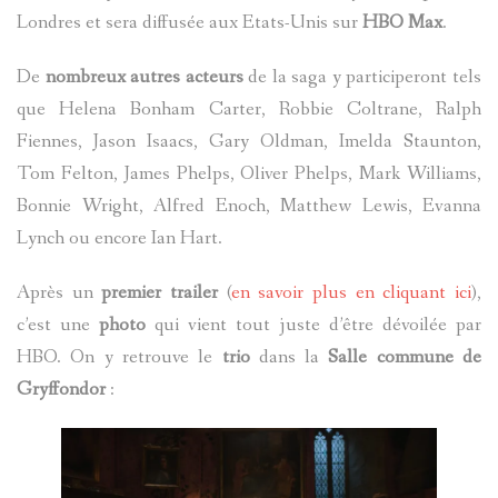
Londres et sera diffusée aux Etats-Unis sur
HBO Max
.
De
nombreux autres acteurs
de la saga y participeront tels
que Helena Bonham Carter, Robbie Coltrane, Ralph
Fiennes, Jason Isaacs, Gary Oldman, Imelda Staunton,
Tom Felton, James Phelps, Oliver Phelps, Mark Williams,
Bonnie Wright, Alfred Enoch, Matthew Lewis, Evanna
Lynch ou encore Ian Hart.
Après un
premier trailer
(
en savoir plus en cliquant ici
),
c’est une
photo
qui vient tout juste d’être dévoilée par
HBO. On y retrouve le
trio
dans la
Salle commune de
Gryffondor
: