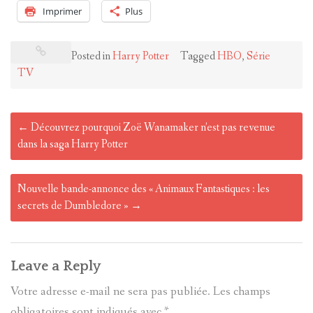
Imprimer
Plus
Posted in
Harry Potter
Tagged
HBO
,
Série
TV
Post
←
Découvrez pourquoi Zoë Wanamaker n’est pas revenue
navigation
dans la saga Harry Potter
Nouvelle bande-annonce des « Animaux Fantastiques : les
secrets de Dumbledore »
→
Leave a Reply
Votre adresse e-mail ne sera pas publiée.
Les champs
obligatoires sont indiqués avec
*