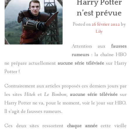
Harry Potter
n’est prévue
HARRY POTTER
Posted on
26 février 2022
by
LES ACTEURS
Lily
J.K. ROWLING
Attention aux
fausses
rumeurs
: la chaîne HBO
PRODUITS DÉRIVÉS
ne prépare actuellement
aucune série télévisée
sur Harry
A PROPOS
Potter !
Contrairement aux articles proposés ces derniers jours par
les sites
Hitek
et
Le Bonbon
,
aucune série télévisée
sur
Harry Potter ne va, pour le moment, voir le jour sur HBO.
Il s’agit de fausses rumeurs.
Ces deux sites ressortent
chaque année
cette vieille