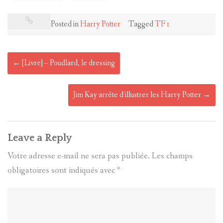
Posted in
Harry Potter
Tagged
TF1
Post
←
[Livre] – Poudlard, le dressing
navigation
Jim Kay arrête d’illustrer les Harry Potter
→
Leave a Reply
Votre adresse e-mail ne sera pas publiée.
Les champs
obligatoires sont indiqués avec
*