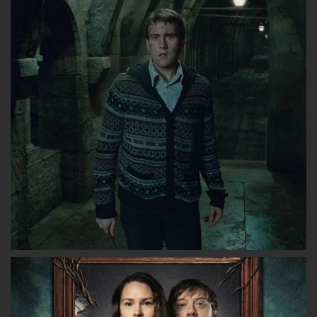
lesgryffondors
lesgryffondors
les_gryffon
sur
sur
sur
Facebook
Twitter
Instagram