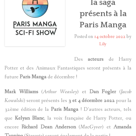
la saga
présents à la
HARRY POTTER
Paris Manga
LES ACTEURS
Posted on
14 octobre 2022
by
J.K. ROWLING
Lily
PRODUITS DÉRIVÉS
Des
acteurs
de Harry
Potter et des Animaux Fantastiques seront présents à la
A PROPOS
future
Paris Manga
de décembre !
Mark Williams
(
Arthur Weasley
) et
Dan Fogler
(
Jacob
Kowalski
) seront présents les
3 et 4 décembre 2022
pour la
32ème édition de la
Paris Manga
! D’autres acteurs, tels
que
Kelyan Blanc
, la voix française de Harry Potter, ou
encore
Richard Dean Anderson
(
MacGyver
) et
Amanda
Tapping
(
Stargate
) seront également de la partie !