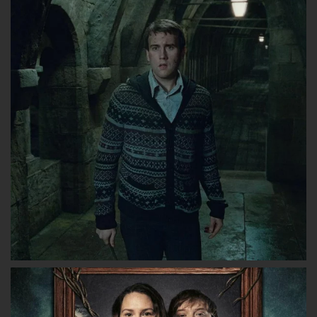
lesgryffondors
lesgryffondors
les_gryffon
sur
sur
sur
Facebook
Twitter
Instagram