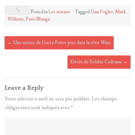
Posted in
Les acteurs
Tagged
Dan Fogler
,
Mark
Williams
,
Paris Manga
Post
←
Une actrice de Harry Potter joue dans la série Winx
navigation
Décès de Robbie Coltrane
→
Leave a Reply
Votre adresse e-mail ne sera pas publiée.
Les champs
obligatoires sont indiqués avec
*