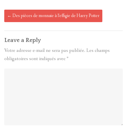
Post
←
Des pièces de monnaie à l’effigie de Harry Potter
navigation
Leave a Reply
Votre adresse e-mail ne sera pas publiée.
Les champs
obligatoires sont indiqués avec
*