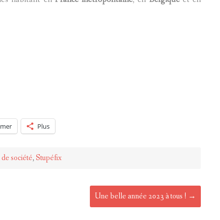
imer
Plus
 de société
,
Stupéfix
Une belle année 2023 à tous !
→