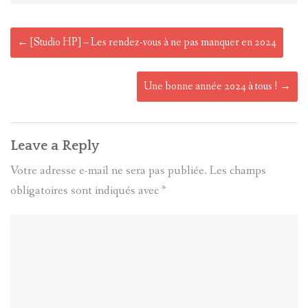
Post
←
[Studio HP] – Les rendez-vous à ne pas manquer en 2024
navigation
Une bonne année 2024 à tous !
→
Leave a Reply
Votre adresse e-mail ne sera pas publiée.
Les champs
obligatoires sont indiqués avec
*