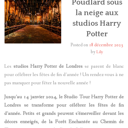
Poudlard sous
la neige aux
HARRY POTTER
studios Harry
LES ACTEURS
Potter
J.K. ROWLING
Posted on
18 décembre 2023
by
Lily
PRODUITS DÉRIVÉS
Les
studios Harry Potter de Londres
se parent de blanc
A PROPOS
pour célébrer les fêtes de fin d’année ! Un rendez-vous à ne
pas manquer pour fêter la nouvelle année !
Jusqu’au 14 janvier 2024, le Studio Tour Harry Potter de
Londres se transforme pour célébrer les fêtes de fin
d’année. Petits et grands peuvent s’émerveiller devant les
décors enneigés, de la Forêt Enchantée au Chemin de