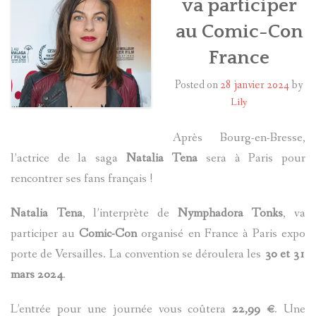
va participer
au Comic-Con
HARRY POTTER
France
LES ACTEURS
Posted on
28 janvier 2024
by
J.K. ROWLING
Lily
PRODUITS DÉRIVÉS
Après Bourg-en-Bresse,
l’actrice de la saga
Natalia Tena
sera à Paris pour
A PROPOS
rencontrer ses fans français !
Natalia Tena
, l’interprète de
Nymphadora Tonks
, va
participer au
Comic-Con
organisé en France à Paris expo
porte de Versailles. La convention se déroulera les
30 et 31
mars 2024
.
L’entrée pour une journée vous coûtera
22,99 €
. Une