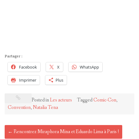
Partager :
Facebook
X
WhatsApp
Imprimer
Plus
Posted in
Les acteurs
Tagged
Comic-Con
,
Convention
,
Natalia Tena
Post
←
Rencontrez Miraphora Mina et Eduardo Lima à Paris !
navigation